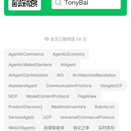
本文已被阅读
68
次
AgenticCommerce
AgenticEconomy
AgenticWalledGardens
AIAgent
AIAgentOptimization
AIO
ArchitectureRevolution
AssistantAgent
CommunicationFrictions
GoogleUCP
MCP
ModelContextProtocol
PageView
ProductDiscovery
RealtimeInventory
Robots.txt
ServiceAgent
UCP
UniversalCommerceProtocol
WebOfAgents
助理智能体
协议之争
实时库存