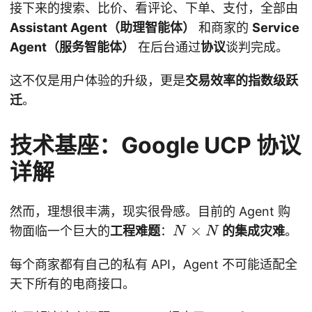
接下来的搜索、比价、看评论、下单、支付，全部由
Assistant Agent（助理智能体）
和商家的
Service
Agent（服务智能体）
在后台通过
协议
谈判完成。
这不仅是用户体验的升级，更是
交易效率的指数级跃
迁
。
技术基座：Google UCP 协议
详解
然而，理想很丰满，现实很骨感。目前的 Agent 购
N
×
物面临一个巨大的
工程难题
：
的集成灾难
。
N
N
\
每个商家都有自己的私有 API，Agent 不可能适配全
ti
m
天下所有的电商接口。
e