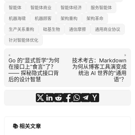
智能体
智能体商业
智能体经济
服务智能体
机器海啸
机器顾客
架构重构
架构革命
生产关系重构
硅基生物
通信摩擦
通用商业协议
针对智能体优化
«
»
Go 的“显式哲学”为何
技术考古：Markdown
在接口上“食言”了？
为何从博客工具演变成
—— 探秘隐式接口背
统治 AI 世界的“通用
后的设计智慧
语”？
📚 相关文章