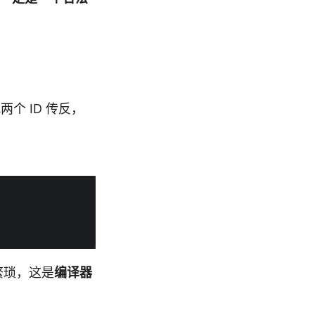
易把两个 ID 传反，
是繁琐，这是
编译器