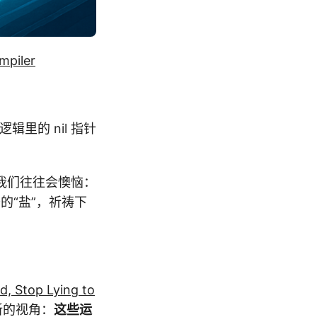
mpiler
里的 nil 指针
我们往往会懊恼：
查的“盐”，祈祷下
d, Stop Lying to
新的视角：
这些运