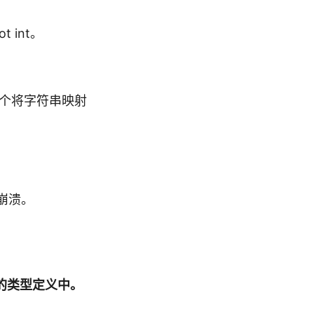
ot int。
它是一个将字符串映射
崩溃。
的类型定义中。