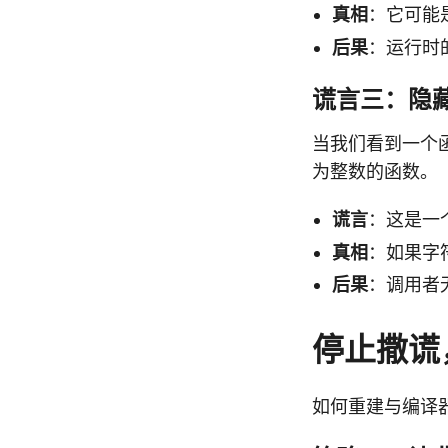
真相
：它可能是一
后果
：运行时的 pan
谎言三：隐藏
当我们看到一个函数签
为整数的函数。
谎言
：这是一
真相
：如果字符
后果
：调用者
停止撒谎
如何重建与编译