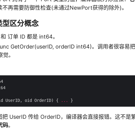
不再需要防御性检查(未通过NewPort获得的除外)。
类型区分概念
和 订单 ID 都是 int64。
unc GetOrder(userID, orderID int64)。调用者很容
察觉。
id UserID, oid OrderID) { 
...
 UserID 传给 OrderID，编译器会直接报错。这不
 代码
。