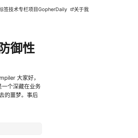
标签
技术专栏
项目
GopherDaily
关于我
防御性
compiler 大家好，
因是一个深藏在业务
不去的噩梦。事后