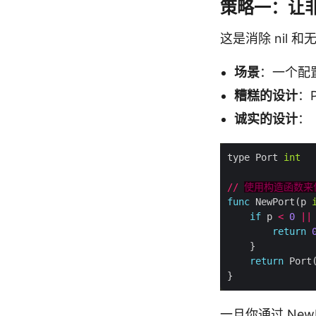
策略一：让
这是消除 nil 
场景
：一个配置
糟糕的设计
：
诚实的设计
：
type Port 
int
//
使用构造函数来
func
 NewPort(p 
if
 p 
<
0
||
return
return
一旦你通过 New