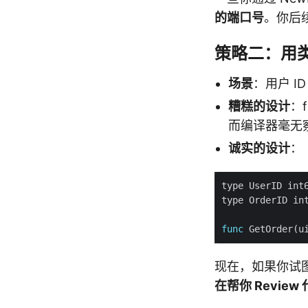
的端口号
。你后续
策略二：用
场景
：用户 ID 
糟糕的设计
：f
而编译器毫无
诚实的设计
：
func
 GetOrder(u
现在，如果你试图把
在帮你 Review