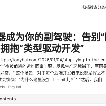
归档
搜索
分类
器成为你的副驾驶：告别“
，拥抱“类型驱动开发”
s://tonybai.com/2026/01/04/stop-lying-to-the-
ai。 “半夜被值班的运维同事叫醒，发现生产环境崩了，原
 指针异常。” 这个场景，对于每个后端开发者来说都是挥之
恼：“为什么这里没加 if != nil 判断？”然后，我们...
min
·
Tony Bai
Contents