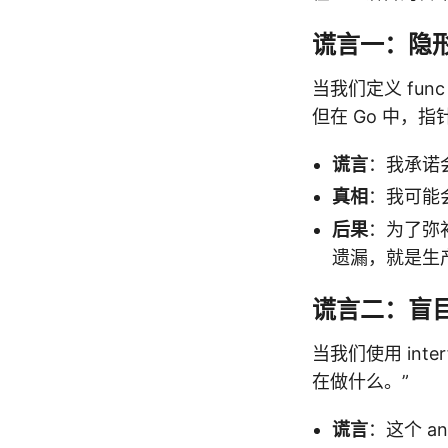
谎言一：隐形的
当我们定义 func
但在 Go 中，指针
谎言
：我承诺会
真相
：我可能会
后果
：为了弥补
遗漏，就是生
谎言二：盲目
当我们使用 int
在做什么。”
谎言
：这个 a