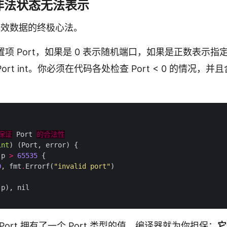
非法状态无法表示
和无效数据的终极心法。
项 Port，如果是 0 表示随机端口，如果是正数表示指
Port int。你必须在代码各处检查 Port < 0 的情况，
保证
 Port 
的合法性
int
 p 
>
65535
0
, fmt
.
Errorf(
"invalid port"
Port 拥有了一个 Port 类型的值，编译器就为你担保：
它