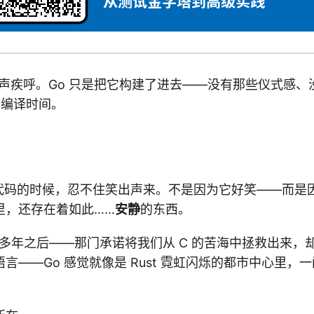
性大声疾呼。Go 只是把它构建了进去——没有那些仪式感
钟的编译时间。
o 代码的时候，忍不住笑出声来。不是因为它好笑——而是
里，还存在着如此……
安静
的东西。
“搏斗”多年之后——那门承诺将我们从 C 的苦海中拯救出来
言——Go 感觉就像是 Rust 霓虹闪烁的都市中心里，