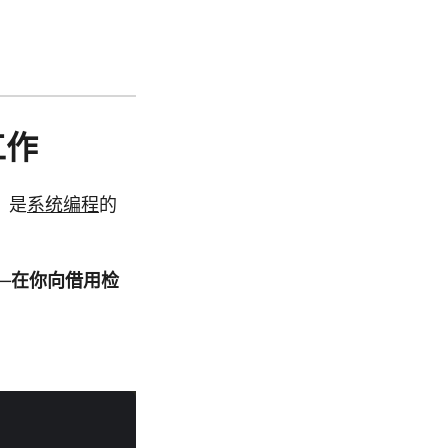
工作
，是
系统编程
的
—
在你向借用检