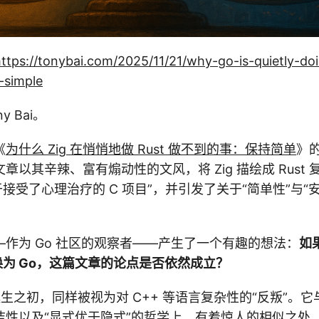
ttps://tonybai.com/2025/11/21/why-go-is-quietly-do
-simple
 Bai。
《
为什么 Zig 在悄悄地做 Rust 做不到的事：保持简单
》
章以其辛辣、富有煽动性的文风，将 Zig 描绘成 Rust 
于接受了心理治疗的 C 项目”，并引发了关于“简单性”与“
作为 Go 社区的观察者——产生了一个有趣的想法：
如
替换为 Go，这篇文章的论点是否依然成立？
生之初，同样被视为对 C++ 等语言复杂性的“反叛”。它与
洁性以及“显式优于隐式”的哲学上，有着惊人的相似之处