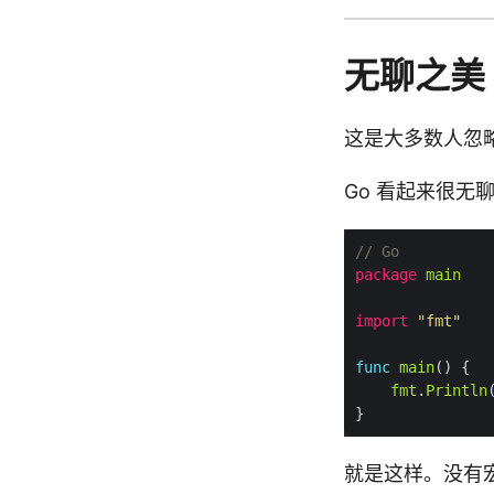
无聊之美
这是大多数人忽
Go 看起来很无
// Go
package
main
import
"fmt"
func
main
fmt
.
Println
就是这样。没有宏。没