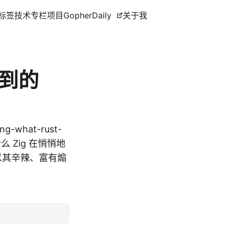
标签
技术专栏
项目
GopherDaily
关于我
不到的
ng-what-rust-
什么 Zig 在悄悄地
以其辛辣、富有煽