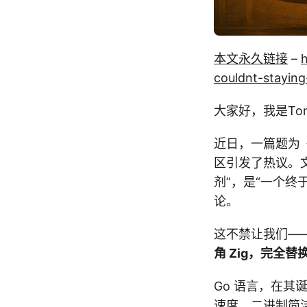
本文永久链接
–
h
couldnt-staying
大家好，我是Tony
近日，一篇题为
区引发了热议。文
剂”，是“一个终
论。
这不禁让我们——
角 Zig，完全
Go 语言，在其诞
速度、二进制简