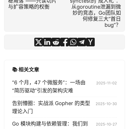
秘角落”——只读切片
synctest的“成人礼”：
与扩容策略的权衡
从goroutine泄漏到微
妙的竞态，Go团队如
何修复三大“首日
bug”？
📚 相关文章
“6 个月，47 个微服务”：一场由
2025-11-02
“简历驱动”引发的架构灾难
告别懵圈：实战派 Gopher 的类型
2025-10-30
理论入门
Go 模块构建与依赖管理：我们到
2025-10-27