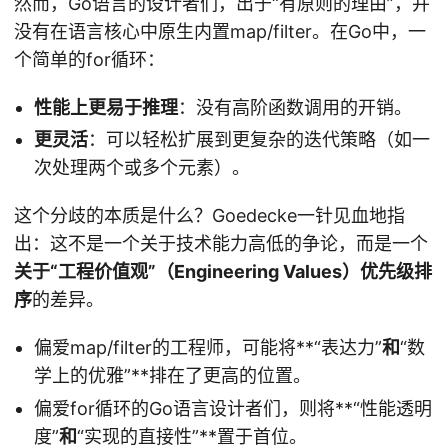
然而，Go语言的设计者们，出于“有原则的理由”，并
没有在语言核心中原生内置map/filter。在Go中，一
个简单的for循环：
性能上更易于推理
：没有高阶函数调用的开销。
更灵活
：可以轻松扩展到更复杂的迭代策略（如一
次处理两个或多个元素）。
这个分歧的本质是什么？Goedecke一针见血地指
出：这不是一个关于技术能力高低的争论，而是一个
关于“工程价值观”（Engineering Values）优先级排
序
的差异。
偏爱map/filter的工程师，可能将**“表达力”
和
“数
学上的优雅”**排在了更高的位置。
偏爱for循环的Go语言设计者们，则将**“性能透明
度”
和
“实现的直接性”**置于首位。