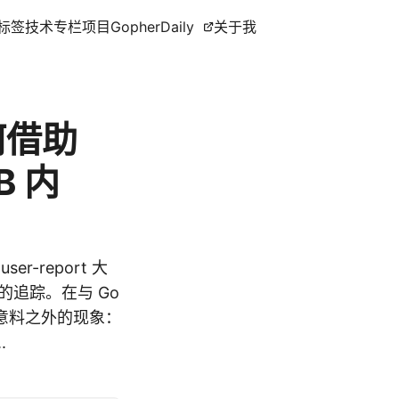
标签
技术专栏
项目
GopherDaily
关于我
何借助
B 内
user-report 大
题的追踪。在与 Go
意料之外的现象：
.