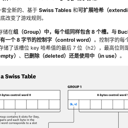
入了一套全新的、基于
Swiss Tables
和
可扩展哈希（extendib
，彻底改变了游戏规则。
存储在
组（Group）
中，每个组同样包含 8 个槽。与 Buc
都有一个 8 字节的
控制字（control word）
。控制字的每
位存储了该槽位 key 哈希值的最后 7 位（h2），最高位
mpty）
、
已删除（deleted）
还是
使用中（in use）
。