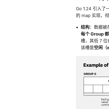
Go 1.24 引
的 map 实现
结构
：数据被
每个 Group 
槽，其低 7 
该槽是
空闲（e