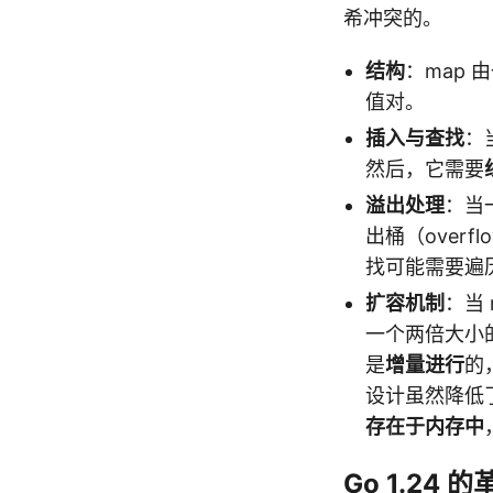
希冲突的。
结构
：map 由
值对。
插入与查找
：
然后，它需要
溢出处理
：当
出桶（over
找可能需要遍历多
扩容机制
：当
一个两倍大小的
是
增量进行
的
设计虽然降低
存在于内存中
Go 1.24 