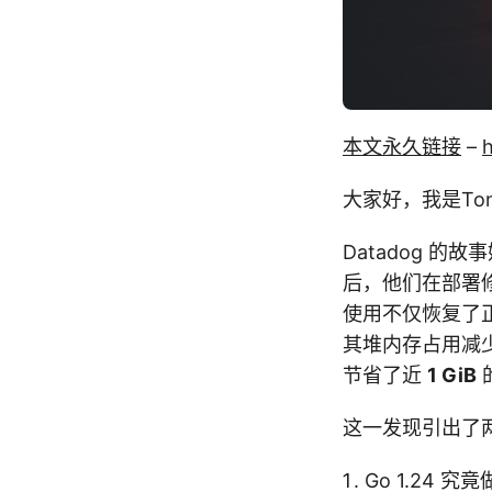
本文永久链接
–
大家好，我是Tony
Datadog 的故
后，他们在部署
使用不仅恢复了
其堆内存占用减少了
节省了近
1 GiB
这一发现引出了
Go 1.24