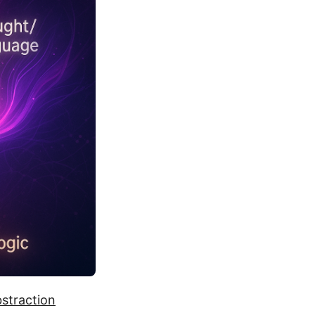
straction