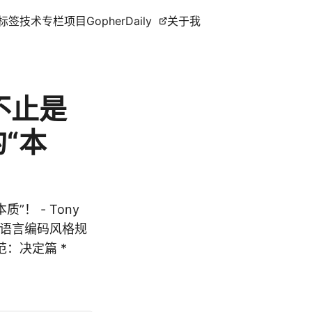
标签
技术专栏
项目
GopherDaily
关于我
 不止是
“本
”！ - Tony
e Go语言编码风格规
规范：决定篇 *