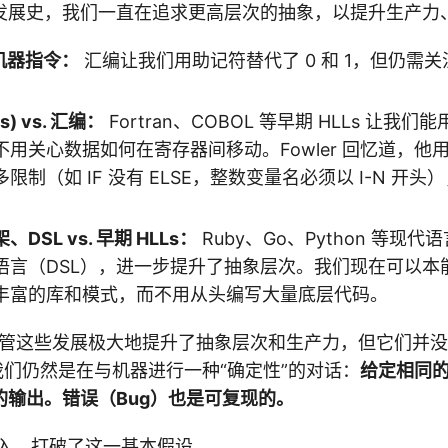
发展史，我们一直在追求更高层次的抽象，以提升生产力
 机器指令：
汇编让我们用助记符替代了 0 和 1，但仍需
。
) vs. 汇编：
Fortran、COBOL 等早期 HLLs 让我
关心数据如何在寄存器间移动。Fowler 回忆道，他用 For
限制（如 IF 没有 ELSE，整数变量名必须以 I-N 开
DSL vs. 早期 HLLs：
Ruby、Go、Python 等现
语言（DSL），进一步提升了抽象层次。我们现在可以本
丰富的库和模式，而不用从头编写大量底层代码。
出，尽管这些发展极大地提升了抽象层次和生产力，但它们并
我们仍然是在与机器进行一种“确定性”的对话：
给定相同
的输出。错误（Bug）也是可复现的。
介入，打破了这一基本假设。