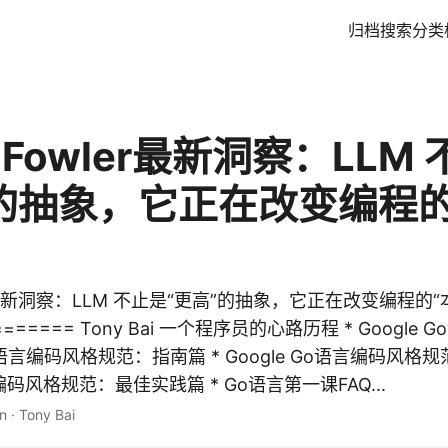
归档
搜索
分类
n Fowler最新洞察：LLM
”的抽象，它正在改变编程的
ler最新洞察：LLM 不止是“更高”的抽象，它正在改变编程的“本质
======== Tony Bai 一个程序员的心路历程 * Googl
 Go语言编码风格规范：指南篇 * Google Go语言编码风格
言编码风格规范：最佳实践篇 * Go语言第一课FAQ...
n
·
Tony Bai