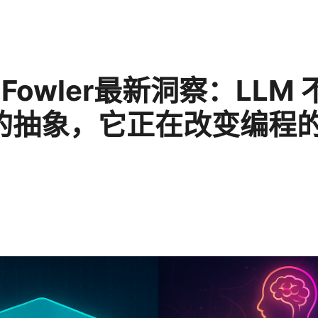
n Fowler最新洞察：LLM
”的抽象，它正在改变编程的