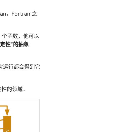
，Fortran 之
 写一个函数，他可以
确定性”的抽象
每次运行都会得到完
定性的领域。