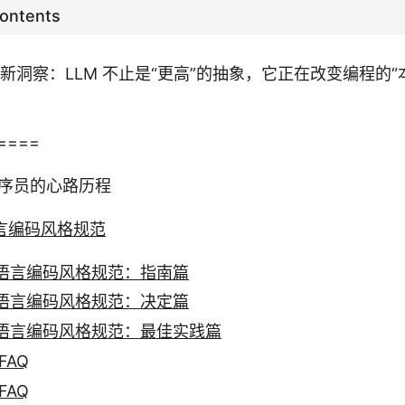
Contents
ler最新洞察：LLM 不止是“更高”的抽象，它正在改变编程的“本质
====
序员的心路历程
o语言编码风格规范
 Go语言编码风格规范：指南篇
 Go语言编码风格规范：决定篇
 Go语言编码风格规范：最佳实践篇
FAQ
FAQ