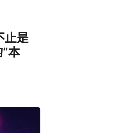
 不止是
“本