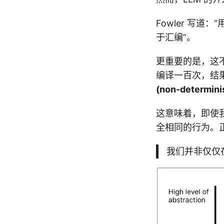
Fowler 写道：
于汇编”。
更重要的是，这不仅
编译一百次，结果中
(non-determinis
这意味着，即使我
全相同的行为。正如他
我们并非仅仅