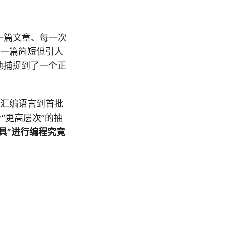
每一篇文章、每一次
了一篇简短但引人
地捕捉到了一个正
从汇编语言到首批
“更高层次”的抽
具”进行编程究竟