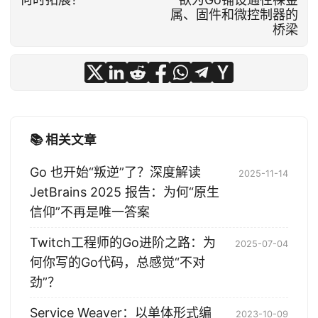
自带电池
认证
轻框架
镜像
面向工程
«
»
从Go路由选择看“标准
Go运行时底层接口标
库优先”：何时坚守？
准化？“GOOS=none”
何时拓展？
欲为Go铺设通往裸金
属、固件和微控制器的
桥梁
📚 相关文章
Go 也开始“叛逆”了？深度解读
2025-11-14
JetBrains 2025 报告：为何“原生
信仰”不再是唯一答案