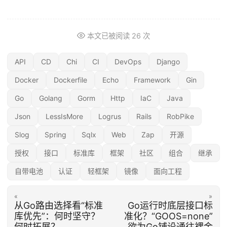
本文已被阅读
26
次
API
CD
Chi
CI
DevOps
Django
Docker
Dockerfile
Echo
Framework
Gin
Go
Golang
Gorm
Http
IaC
Java
Json
LessIsMore
Logrus
Rails
RobPike
Slog
Spring
Sqlx
Web
Zap
开源
授权
接口
标准库
框架
社区
组合
继承