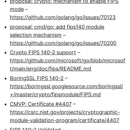
proposal: crypto: mechanism to enable FIPS
mode
–
https://github.com/golang/go/issues/70123
proposal: cmd/go: add fips140 module
selection mechanism
–
https://github.com/golang/go/issues/70200
Crypto FIPS 140-2 support
–
https://github.com/microsoft/go/blob/microsof
t/main/eng/doc/fips/README.md
BoringSSL FIPS 140-2
–
https://boringssl.googlesource.com/boringssl/
+/master/crypto/fipsmodule/FIPS.md
CMVP: Certificate #4407
–
https://csrc.nist.gov/projects/cryptographic-
module-validation-program/certificate/4407
FIPS 140-2 Validated
–