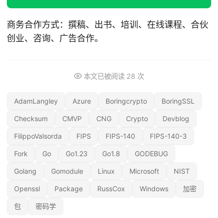
商务合作方式：撰稿、出书、培训、在线课程、合伙
创业、咨询、广告合作。
本文已被阅读
28
次
AdamLangley
Azure
Boringcrypto
BoringSSL
Checksum
CMVP
CNG
Crypto
Devblog
FilippoValsorda
FIPS
FIPS-140
FIPS-140-3
Fork
Go
Go1.23
Go1.8
GODEBUG
Golang
Gomodule
Linux
Microsoft
NIST
Openssl
Package
RussCox
Windows
加密
包
密码学