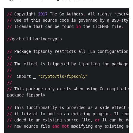
//
 Copyright 
2017
 The Go Authors
.
 All rights reserved
//
 Use of this source code is governed by a BSD
-
//
 license that can be found 
in
 the LICENSE file
.
//
//
 Package fipsonly restricts all TLS configuration t
//
//
 The effect is triggered by importing the package a
//
//
  import _ 
"crypto/tls/fipsonly"
//
//
 This package only exists when using Go compiled wi
//
//
 it trivial to add to an existing program
.
//
 added to an existing source file, 
or
//
 new source file 
and
not
 modifying any existing sou