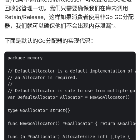
回收器管理一切。我们只需要确保我们在库内调用
Retain/Release，这样如果消费者使用非Go GC分配
器，我们就可以确保他们不会出现内存泄漏”。
下面是默认的Go分配器的实现代码：
package memory

// DefaultAllocator is a default implementation of Al
// an Allocator is required.

//

// DefaultAllocator is safe to use from multiple goro
var DefaultAllocator Allocator = NewGoAllocator()

type GoAllocator struct{}

func NewGoAllocator() *GoAllocator { return &GoAlloca
func (a *GoAllocator) Allocate(size int) []byte {
