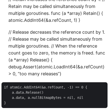
Retain may be called simultaneously from
multiple goroutines. func (a *array) Retain() {
atomic.AddInt64(&a.refCount, 1) }
// Release decreases the reference count by 1.
// Release may be called simultaneously from
multiple goroutines. // When the reference
count goes to zero, the memory is freed. func
(a *array) Release() {
debug.Assert(atomic.LoadInt64(&a.refCount)
> 0, “too many releases”)
if atomic.AddInt64(&a.refCount, -1) == 0 {

    a.data.Release()

    a.data, a.nullBitmapBytes = nil, nil
