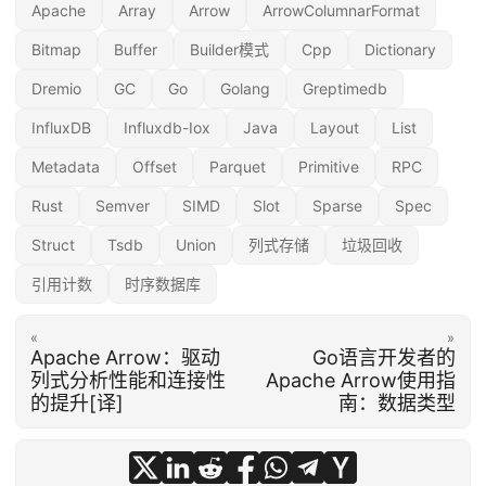
Apache
Array
Arrow
ArrowColumnarFormat
Bitmap
Buffer
Builder模式
Cpp
Dictionary
Dremio
GC
Go
Golang
Greptimedb
InfluxDB
Influxdb-Iox
Java
Layout
List
Metadata
Offset
Parquet
Primitive
RPC
Rust
Semver
SIMD
Slot
Sparse
Spec
Struct
Tsdb
Union
列式存储
垃圾回收
引用计数
时序数据库
«
»
Apache Arrow：驱动
Go语言开发者的
列式分析性能和连接性
Apache Arrow使用指
的提升[译]
南：数据类型