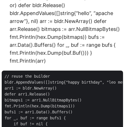
or) defer bldr.Release()
bldr.AppendValues([]string{“hello”, “apache
arrow”}, nil) arr := bldr.NewArray() defer
arr.Release() bitmaps := arr.NullBitmapBytes()
fmt.Println(hex.Dump(bitmaps)) bufs :=
arr.Data().Buffers() for _, buf := range bufs {
fmt.Println(hex.Dump(buf.Buf())) }
fmt.Println(arr)
// reuse the builder

bldr.AppendValues([]string{"happy birthday", "leo mess
arr1 := bldr.NewArray()

defer arr1.Release()

bitmaps1 := arr1.NullBitmapBytes()

fmt.Println(hex.Dump(bitmaps1))

bufs1 := arr1.Data().Buffers()

for _, buf := range bufs1 {

    if buf != nil {
