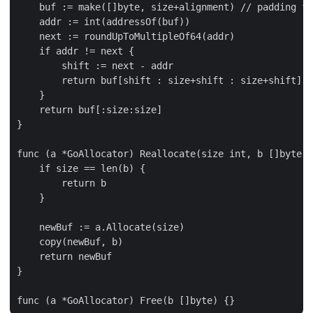
    buf := make([]byte, size+alignment) // padding fo
    addr := int(addressOf(buf))

    next := roundUpToMultipleOf64(addr)

    if addr != next {

        shift := next - addr

        return buf[shift : size+shift : size+shift]

    }

    return buf[:size:size]

}

func (a *GoAllocator) Reallocate(size int, b []byte) 
    if size == len(b) {

        return b

    }

    newBuf := a.Allocate(size)

    copy(newBuf, b)

    return newBuf

}
