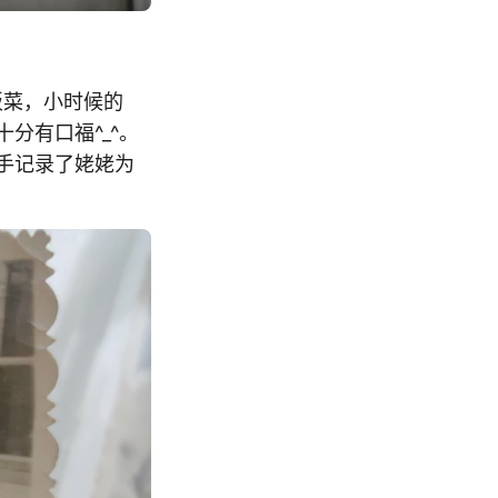
饭菜，小时候的
分有口福^_^。
手记录了姥姥为