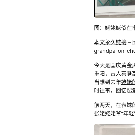
图：姥姥姥爷在
本文永久链接
–
grandpa-on-chu
今天是国庆黄金
重阳，古人喜登
当想到去年
姥姥
时往事，回忆起
前两天，在表妹
张姥姥姥爷“年