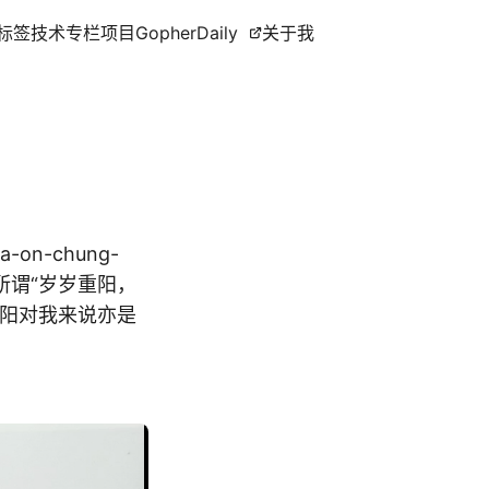
标签
技术专栏
项目
GopherDaily
关于我
pa-on-chung-
正所谓“岁岁重阳，
重阳对我来说亦是