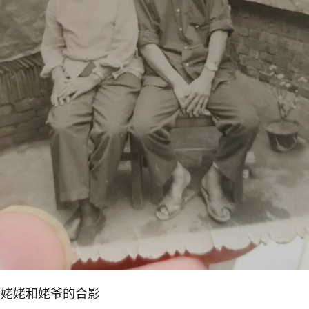
里姥姥和姥爷的合影