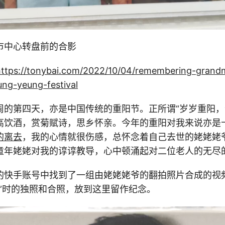
市中心转盘前的合影
https://tonybai.com/2022/10/04/remembering-grand
ng-yeung-festival
周的第四天，亦是中国传统的重阳节。正所谓“岁岁重阳，
高饮酒，赏菊赋诗，思乡怀亲。今年的重阳对我来说亦是
的离去
，我的心情就很伤感，总怀念着自己去世的姥姥姥
童年姥姥对我的谆谆教导，心中顿涌起对二位老人的无尽
的快手账号中找到了一组由姥姥姥爷的翻拍照片合成的视
轻”时的独照和合照，放到这里留作纪念。