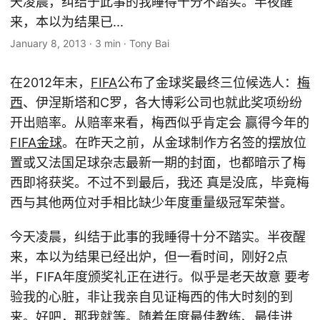
天凌晨，纠结于此事的我睡得十分不踏实。半夜醒
来，本以为结果已...
January 8, 2013
·
3 min
·
Tony Bai
在2012年末，
FIFA
公布了金球奖最终三位候选人：
梅
西
、伊涅斯塔和C罗，各大博彩公司也就此奖项纷纷
开出赔率。从赔率来看，梅西似乎肯定会 赢得今年的
FIFA金球
。在昨天之前，从金球制作方名签的摆放位
置或又法国足球杂志最新一期的封面，也都暗示了梅
西即将获奖。不过不到最后，我还 真是没底，毕竟梅
西与其他两位对手相比缺少年度重量级冠军荣誉。
今天凌晨，纠结于此事的我睡得十分不踏实。半夜醒
来，本以为结果已经出炉，但一看时间，刚好2点
半，FIFA年度颁奖礼正在进行。似乎是老天故意 要考
验我的心脏，非让我亲自见证梅西的伟大时刻的到
来。好吧，那我就等。随着年度最佳教练、最佳进