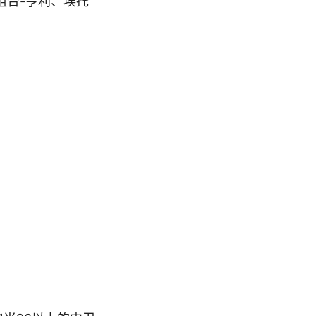
组合-亨利、埃托