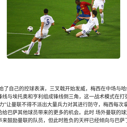
开始了自己的控球表演，三叉戟开始发威，梅西在中场与哈
锋线与埃托奥和亨利组成锋线倒三角，这一战术模式在打强
慑力”让曼联不得不派出大量兵力对其进行防守，梅西每次
恰给巴萨其他球员带来的更多的机会。此时 场外曼联的球
声来鼓励曼联的队员，但此时胜负的天枰已经倾向与巴萨