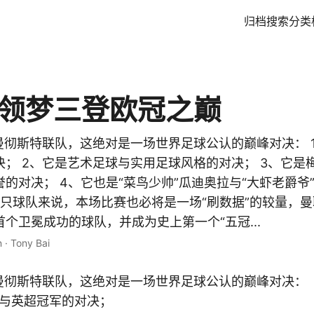
归档
搜索
分类
引领梦三登欧冠之巅
. 曼彻斯特联队，这绝对是一场世界足球公认的巅峰对决： 
； 2、它是艺术足球与实用足球风格的对决； 3、它是梅
的对决； 4、它也是“菜鸟少帅”瓜迪奥拉与“大虾老爵爷
两只球队来说，本场比赛也必将是一场“刷数据”的较量，
个卫冕成功的球队，并成为史上第一个“五冠...
n
·
Tony Bai
. 曼彻斯特联队，这绝对是一场世界足球公认的巅峰对决：
军与英超冠军的对决；