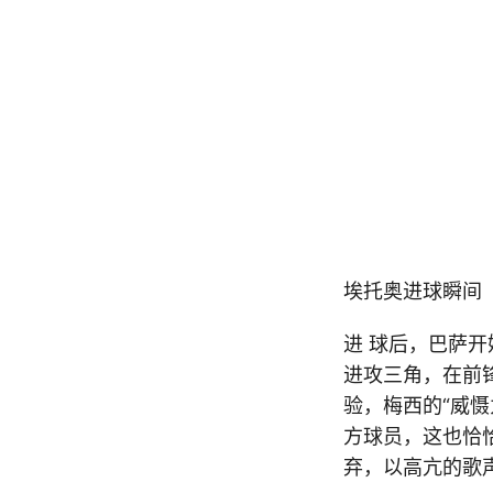
埃托奥进球瞬间
进 球后，巴萨
进攻三角，在前
验，梅西的“威
方球员，这也恰
弃，以高亢的歌