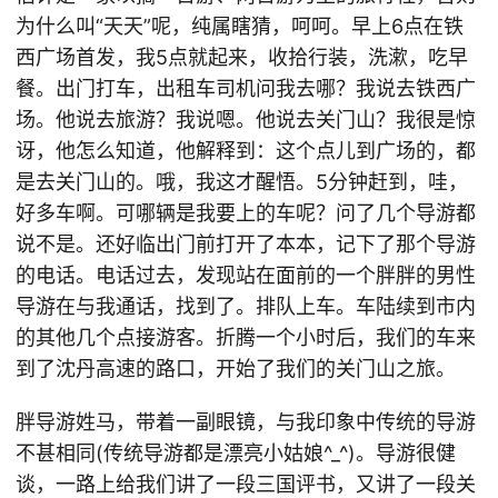
为什么叫“天天”呢，纯属瞎猜，呵呵。早上6点在铁
西广场首发，我5点就起来，收拾行装，洗漱，吃早
餐。出门打车，出租车司机问我去哪？我说去铁西广
场。他说去旅游？我说嗯。他说去关门山？我很是惊
讶，他怎么知道，他解释到：这个点儿到广场的，都
是去关门山的。哦，我这才醒悟。5分钟赶到，哇，
好多车啊。可哪辆是我要上的车呢？问了几个导游都
说不是。还好临出门前打开了本本，记下了那个导游
的电话。电话过去，发现站在面前的一个胖胖的男性
导游在与我通话，找到了。排队上车。车陆续到市内
的其他几个点接游客。折腾一个小时后，我们的车来
到了沈丹高速的路口，开始了我们的关门山之旅。
胖导游姓马，带着一副眼镜，与我印象中传统的导游
不甚相同(传统导游都是漂亮小姑娘^_^)。导游很健
谈，一路上给我们讲了一段三国评书，又讲了一段关