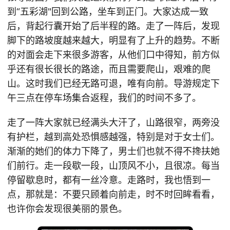
到“五彩湖"回到公路，坐车到正门。大家达成一致
后，背起行囊开始了后半程的路。走了一阵后，发现
脚下的路坡度越来越大，明显有了上升的趋势。不断
的对面会走下来很多游客，从他们口中得知，前方似
乎还有很长很长的路途，而且需要爬山，艰难的爬
山。这时我们已经无路可退，唯有向前。导游规定下
午三点在停车场集合返程，我们的时间不多了。
走了一阵大家就已经满头大汗了，山路很窄，两旁没
有护栏，越到高处恐惧感越强，特别是对于女士们。
渐渐的她们的体力下降了，男士们也就不得不搀扶她
们前行。走一段歇一段，山顶风不小，且很凉。每当
停留歇息时，都有一丝冷意。走路时，我也悟到一
点，那就是：不要只顾着向前走，时不时回眸看看，
也许你会发现很美丽的景色。