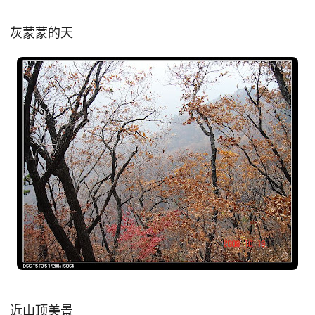
灰蒙蒙的天
近山顶美景