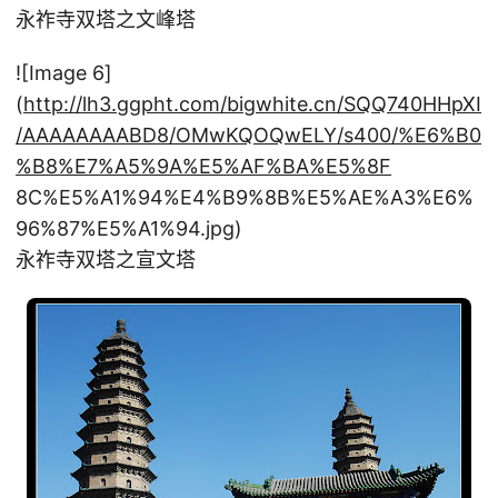
永祚寺双塔之文峰塔
![Image 6]
(
http://lh3.ggpht.com/bigwhite.cn/SQQ740HHpXI
/AAAAAAAABD8/OMwKQOQwELY/s400/%E6%B0
%B8%E7%A5%9A%E5%AF%BA%E5%8F
8C%E5%A1%94%E4%B9%8B%E5%AE%A3%E6%
96%87%E5%A1%94.jpg)
永祚寺双塔之宣文塔