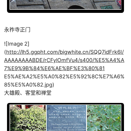
永祚寺正门
![Image 2]
(
http://lh5.ggpht.com/bigwhite.cn/SQQ7idFrk6I/
AAAAAAAABDE/rCFylOmfVu4/s400/%E5%A4%A
7%E9%9B%84%E6%AE%BF%E3%80%81
E5%AE%A2%E5%A0%82%E5%92%8C%E7%A6%
85%E5%A0%82.jpg)
大雄殿、客堂和禅堂