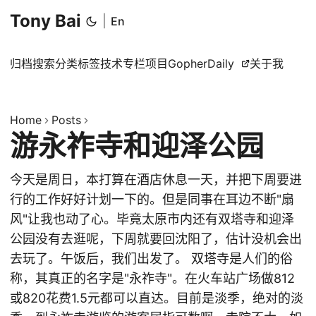
Tony Bai
|
En
归档
搜索
分类
标签
技术专栏
项目
GopherDaily
关于我
Home
Posts
游永祚寺和迎泽公园
今天是周日，本打算在酒店休息一天，并把下周要进
行的工作好好计划一下的。但是同事在耳边不断"扇
风"让我也动了心。毕竟太原市内还有双塔寺和迎泽
公园没有去逛呢，下周就要回沈阳了，估计没机会出
去玩了。午饭后，我们出发了。 双塔寺是人们的俗
称，其真正的名字是"永祚寺"。在火车站广场做812
或820花费1.5元都可以直达。目前是淡季，绝对的淡