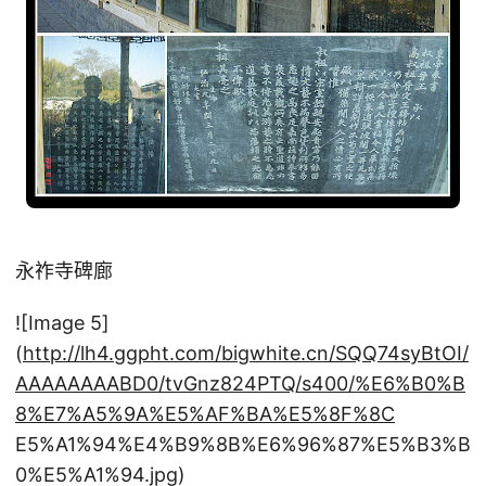
永祚寺碑廊
![Image 5]
(
http://lh4.ggpht.com/bigwhite.cn/SQQ74syBtOI/
AAAAAAAABD0/tvGnz824PTQ/s400/%E6%B0%B
8%E7%A5%9A%E5%AF%BA%E5%8F%8C
E5%A1%94%E4%B9%8B%E6%96%87%E5%B3%B
0%E5%A1%94.jpg)