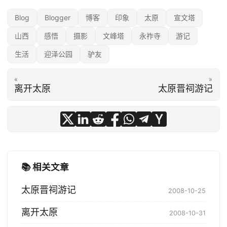
Blog
Blogger
博客
印象
太原
宣文塔
山西
感悟
摄影
文峰塔
永祚寺
游记
生活
迎泽公园
驴友
«
»
离开太原
太原晋祠游记
📚 相关文章
太原晋祠游记
2008-10-25
离开太原
2008-10-31