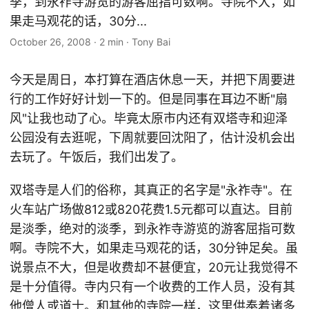
季，到永祚寺游览的游客屈指可数啊。寺院不大，如
果走马观花的话，30分...
October 26, 2008
·
2 min
·
Tony Bai
今天是周日，本打算在酒店休息一天，并把下周要进
行的工作好好计划一下的。但是同事在耳边不断"扇
风"让我也动了心。毕竟太原市内还有双塔寺和迎泽
公园没有去逛呢，下周就要回沈阳了，估计没机会出
去玩了。午饭后，我们出发了。
双塔寺是人们的俗称，其真正的名字是"永祚寺"。在
火车站广场做812或820花费1.5元都可以直达。目前
是淡季，绝对的淡季，到永祚寺游览的游客屈指可数
啊。寺院不大，如果走马观花的话，30分钟足矣。虽
说景点不大，但是收费却不甚便宜，20元让我觉得不
是十分值得。寺内只有一个收费的工作人员，没有其
他僧人或道士。和其他的寺院一样，这里供奉着诸多