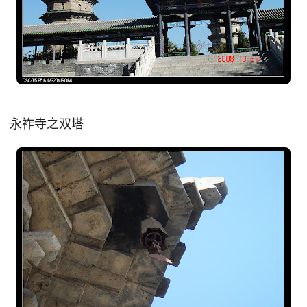
永祚寺之双塔