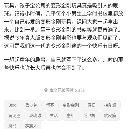
玩具，孩子宝公司的变形金刚玩具真是吸引人的眼
球。记得小时候，几乎每个小男生上学时书包里都放
一个自己心爱的变形金刚玩具，课间大家一起拿出
来，比划一番。至于变形金刚的书籍等就更普遍了。
据说今年
真人版变形金刚
电影也要与观众们见面了，
这可是我们这一代的变形金刚迷的一个快乐节日呀。
一想起童年的趣事，自己就写下了这么多。儿时的那
些快乐也许长大后再也体会不到了。
本文已被阅读
36
次
Blog
丢沙包
博客
变形金刚
感悟
抽陀螺
玩泥巴
玻璃球
生活
童年
纸飞机
跳皮筋
跳马
霹雳人