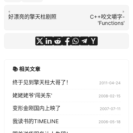
«
»
好漂亮的擎天柱剧照
C++咬文嚼字-
'Functions'
📚 相关文章
终于见到擎天柱大哥了！
2011-04-24
姥姥姥爷'闯关东'
2008-02-15
变形金刚国内上映了
2007-07-11
我读书的TIMELINE
2006-05-18