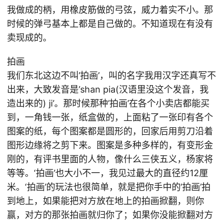
我做成的柄，用橡皮筋做的弓弦，威力着实不小。那
时候的弹弓基本上都是自己做的。不知道现在有没有
卖现成的。
拍画
我们东北这边不叫’拍画’，叫的名字我用汉字还真写不
出来，大致发音是’shan pia(汉语里没这个发音，我
造出来的) ji’。那时候那种’拍画’在各个小卖店都能买
到，一角钱一张，纸盒做的，上面粘了一张印有各个
图案的纸，每个图案都是圆形的，回家后用剪刀沿着
图形边缘将之剪下来。图案是多种多样的，有变形金
刚的，有评书里面的人物，像什么三侠五义，杨家将
等等。‘拍画’也大小不一，我见过最大的直径约12厘
米。‘拍画’的玩法也很简单，就是把你手中的’拍画’拍
到地上，如果能把对方放在地上的拍画掀翻，则你
赢，对方的那张拍画就归你了；如果你没能掀翻对方