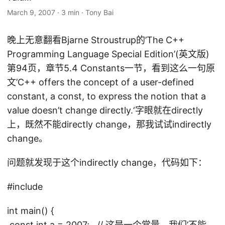
March 9, 2007
·
3 min
·
Tony Bai
晚上无意翻看Bjarne Stroustrup的’The C++
Programming Language Special Edition’(英文版)
第94页，章节5.4 Constants一节，看到这么一句原
文’C++ offers the concept of a user-defined
constant, a const, to express the notion that a
value doesn’t change directly.‘字眼就在directly
上，既然不能directly change，那我试试indirectly
change。
问题就发现于这个indirectly change，代码如下：
#include
int main() {
const int a = 2007; // 这是一个常量，我们’不能