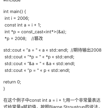
int main() {
int i = 2006;
const int a = i + 1;
int *p = const_cast<int*>(&a);
*p = 2008; //篡改
std::cout « “a = " « a « std::endl; //期待输出2008
std::cout « “*p = " « *p « std::endl;
std::cout « “&a = " « &a « std::endl;
std::cout « “p = " « p « std::endl;
return 0;
}
在这个例子中const int a = i + 1;用一个非常量表达
式给常量a赋初值，按照Bjarne Stroustrup的说法，