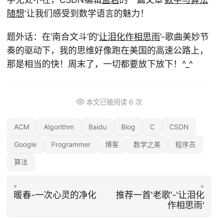
随想
‘让我们感受到数学语言的魅力！
题外话：在’南合文斗’的’
让泪化作相思雨
’-歌曲美妙节
奏的驱动下，我的思维好像跑在美国的高速公路上，
那是相当的快！周末了，一切都要放下放下！^_^
本文已被阅读
6
次
ACM
Algorithm
Baidu
Blog
C
CSDN
Google
Programmer
博客
数学之美
程序员
算法
«
»
暖春-一次心灵的净化
推荐一首'老歌'-'让泪化
作相思雨'