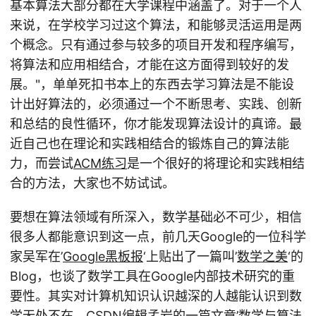
基本算法大部分都在大学课程中涵盖了。对于一个人
来说，在学校学习过这个算法，和能够灵活运用是两
个概念。只有通过参与较多的项目开发和程序编写，
将算法和应用相结合，才能在这方面得到较好的发
展。"，单单死扣书本上的东西去学习算法是不能设
计出好算法的，必须通过一个不断思考、实践、创新
和总结的良性循环，你才能发现算法设计的真谛。最
近自己也在理论和实践相结合的锻炼自己的算法能
力，而尝试
ACM练习
是一个很好的将理论和实践相结
合的方法，大家也不妨试试。
要想在算法领域有所深入，数学基础必不可少，相信
很多人都能意识到这一点，前几天Google的一位科学
家吴军在’
Google黑板报
‘上贴出了一篇叫’
数学之美
‘的
Blog，也谈了数学工具在Google内部技术研究的重
要性。其实对计算机知识认识越深的人越能认识到数
学无处不在，CSDN编辑
孟岩
的一篇文章’
数学与算法