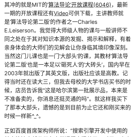
其冲的就是MIT的’
算法导论’开放课程(6046)
，最新
一期的开放课程还有
Video
可供下载，主讲教师就
是’算法导论第二版’的作者之一Charles
E.Leiserson。我觉得大师级人物的课与一般讲师不
同之处在于其对知识本源的发掘、揭示和解释，有着
亲身体会的大师们的见解会让你身临其境印像深刻。
当然这门儿课也是一门’大部头’的课，其教材’算法导
论第二版’也是一本足以’砸死人’的’大砖头’，国内早在
2003年就出版了其英文版，出版社应该是高教。记
得当时还在读大三，但我去母校的大学书店买书的时
候，店员告诉我"这是哈尔滨第一批展示品，本来是
不准备卖的，你消息还挺灵通的吗”。就这样我买下
了那本大部头，遗憾的是到目前为止它还和刚买来的
时候一样新^_^。
正如百度首席架构师所说：“搜索引擎开发中使用的