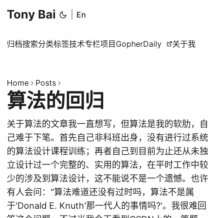
Tony Bai
|
En
归档
搜索
分类
标签
技术专栏
项目
GopherDaily
关于我
Home
Posts
算法的回归
关于算法的文章我一直想写，但算法是我的软肋，自
己难于下笔。首先自己非科班出身，没有进行过系统
的算法设计课程训练；再者自己到目前为止还从未独
立设计过一个完整的、实用的算法，在平时工作中较
少的涉及到算法设计，这不能说不是一个遗憾。也许
有人会问："算法难道还没有过时吗，算法不是属
于'Donald E. Knuth'那一代人的事情吗?'。我很难回