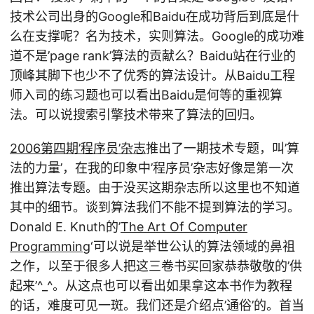
技术公司出身的Google和Baidu在成功背后到底是什
么在支撑呢？名为技术，实则算法。Google的成功难
道不是’page rank’算法的贡献么？Baidu站在行业的
顶峰其脚下也少不了优秀的算法设计。从Baidu工程
师入司的练习题也可以看出Baidu是何等的重视算
法。可以说搜索引擎技术带来了算法的回归。
2006第四期’程序员’杂志
推出了一期技术专题，叫’算
法的力量’，在我的印象中’程序员’杂志好像是第一次
推出算法专题。由于没买这期杂志所以这里也不知道
其中的细节。谈到算法我们不能不提到算法的学习。
Donald E. Knuth的’
The Art Of Computer
Programming
‘可以说是举世公认的算法领域的鼻祖
之作，以至于很多人把这三卷书买回家恭恭敬敬的’供
起来’^_^。从这点也可以看出如果拿这本书作为教程
的话，难度可见一斑。我们还是介绍点’通俗’的。首当