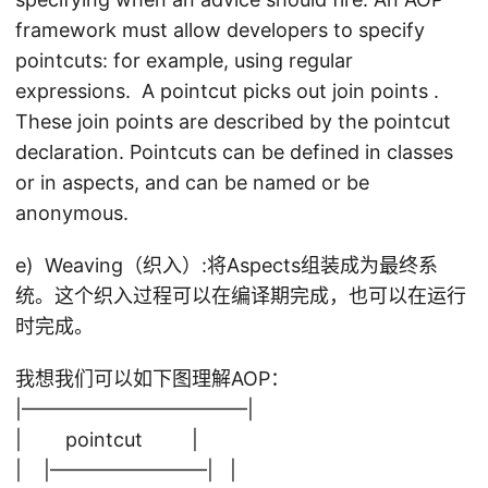
framework must allow developers to specify
pointcuts: for example, using regular
expressions. A pointcut picks out join points .
These join points are described by the pointcut
declaration. Pointcuts can be defined in classes
or in aspects, and can be named or be
anonymous.
e) Weaving（织入）:将Aspects组装成为最终系
统。这个织入过程可以在编译期完成，也可以在运行
时完成。
我想我们可以如下图理解AOP：
|———————————–|
| pointcut |
| |————————| |