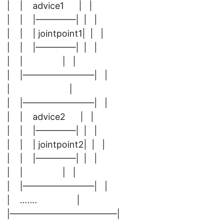
| | advice1 | |
| | |————–| | |
| | | jointpoint1| | |
| | |————–| | |
| | | |
| |————————| |
| |
| |————————| |
| | advice2 | |
| | |————–| | |
| | | jointpoint2| | |
| | |————–| | |
| | | |
| |————————| |
| ……. |
|————————————|