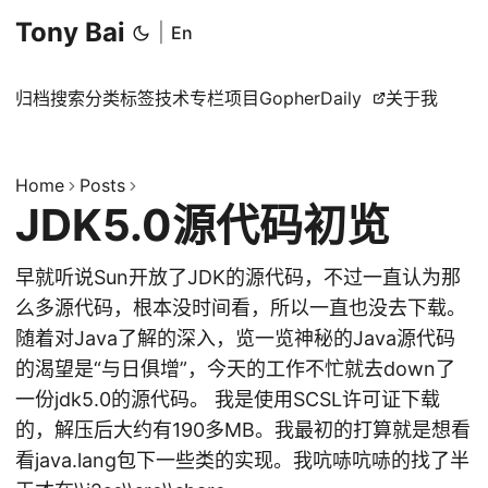
Tony Bai
|
En
归档
搜索
分类
标签
技术专栏
项目
GopherDaily
关于我
Home
Posts
JDK5.0源代码初览
早就听说Sun开放了JDK的源代码，不过一直认为那
么多源代码，根本没时间看，所以一直也没去下载。
随着对Java了解的深入，览一览神秘的Java源代码
的渴望是“与日俱增”，今天的工作不忙就去down了
一份jdk5.0的源代码。 我是使用SCSL许可证下载
的，解压后大约有190多MB。我最初的打算就是想看
看java.lang包下一些类的实现。我吭哧吭哧的找了半