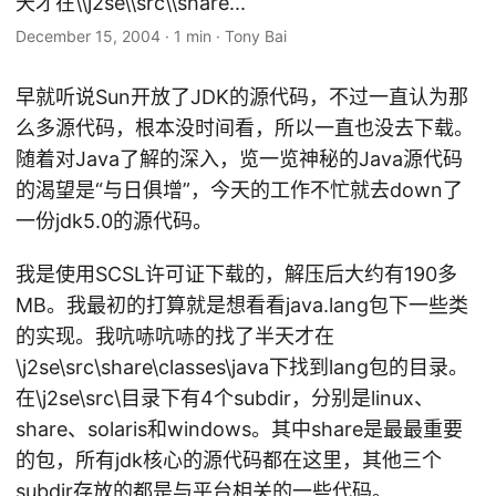
天才在\\j2se\\src\\share...
December 15, 2004
·
1 min
·
Tony Bai
早就听说Sun开放了JDK的源代码，不过一直认为那
么多源代码，根本没时间看，所以一直也没去下载。
随着对Java了解的深入，览一览神秘的Java源代码
的渴望是“与日俱增”，今天的工作不忙就去down了
一份jdk5.0的源代码。
我是使用SCSL许可证下载的，解压后大约有190多
MB。我最初的打算就是想看看java.lang包下一些类
的实现。我吭哧吭哧的找了半天才在
\j2se\src\share\classes\java下找到lang包的目录。
在\j2se\src\目录下有4个subdir，分别是linux、
share、solaris和windows。其中share是最最重要
的包，所有jdk核心的源代码都在这里，其他三个
subdir存放的都是与平台相关的一些代码。