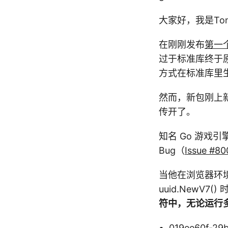
大家好，我是Tony
在刚刚发布
第一个
过于标准库终于
方式在标准库里
然而，新包刚上新
传开了。
知名 Go 游戏引擎 
Bug（
Issue #8
当他在浏览器环境（G
uuid.NewV7
符中，无论运行多
019ee60f-29