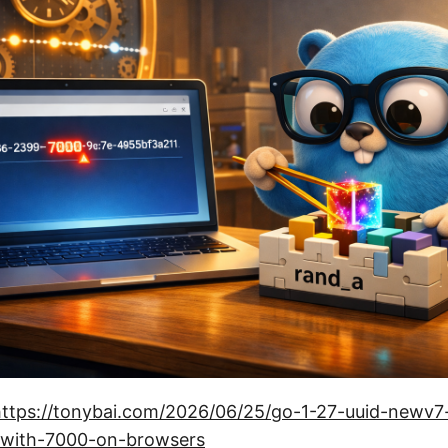
https://tonybai.com/2026/06/25/go-1-27-uuid-newv7
-with-7000-on-browsers