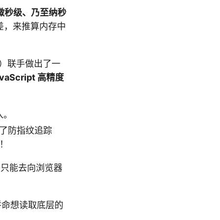
微秒级、乃至纳秒
差，来推算内存中
le）联手做出了一
cript 高精度
五入。
了防指纹追踪
！
 最终只能去向浏览器
拼命想读取底层的