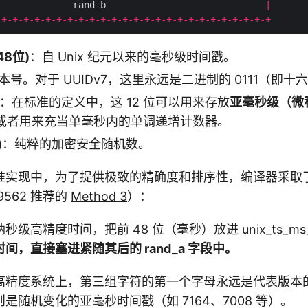
              rand_b                             
|
-+-+-+-+-+-+-+-+-+-+-+-+-+-+-+-+-+-+-+-+-+-+-+-+-+
(48位)
：自 Unix 纪元以来的毫秒级时间戳。
本号。对于 UUIDv7，这里永远是二进制的 0111（即十
：在标准的定义中，这 12 位可以用来存放
亚毫秒级（微
或者用来充当单毫秒内的单调递增计数器。
)
：纯粹的加密安全随机数。
7 的标准实现中，为了提供极致的精确度和排序性，编译器采
9562 推荐的
Method 3
）：
级高精度时间，把前 48 位（毫秒）放进 unix_ts_m
间，直接塞进紧随其后的 rand_a 字段中。
高精度系统上，第三组字符的第一个字母永远是代表版本的
是随机变化的亚毫秒时间戳（如 7164、7008 等）。