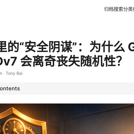
归档
搜索
分类
的“安全阴谋”：为什么 Go 
IDv7 会离奇丧失随机性？
n
·
Tony Bai
Contents