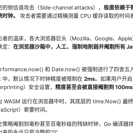
信道攻击（Side-channel attacks），
极度依赖于
统时钟。
攻击者需要通过精确测量 CPU 缓存读取的时间
的温床，各大浏览器巨头（Mozilla、Google、App
决定：
在浏览器沙箱中，人工、强制地削弱并阉割所有 JavaS
formance.now() 和 Date.now() 被强制进行了四舍
efox 中，默认情况下时钟精度被限制在
2ms
。如果用户开启
ngerprinting）安全设置，
精度甚至会被直接阉割到 100ms
编译为 WASM 运行在浏览器中时，其底层的 time.Now()
aScript）索要时间。
全策略阉割到毫秒甚至百毫秒级的残缺时钟，Go 编译器
来的永远只是冷酷的“0”。