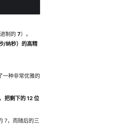
六进制的
7
）。
秒/纳秒）的高精
取了一种非常优雅的
s，
把剩下的 12 位
 7，而随后的三