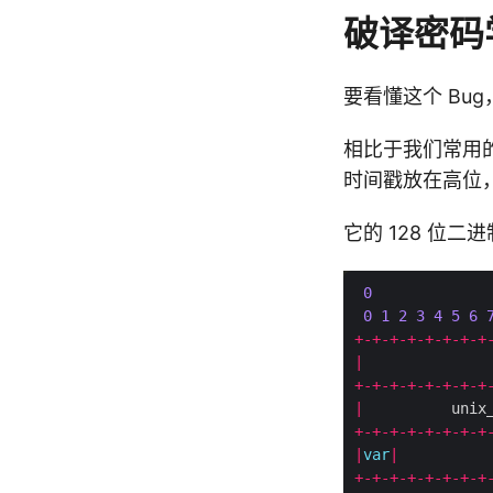
破译密码学
要看懂这个 Bu
相比于我们常用的、
时间戳放在高位
它的 128 位二
0
0
1
2
3
4
5
6
+-+-+-+-+-+-+-+
|
              
+-+-+-+-+-+-+-+
|
          unix
+-+-+-+-+-+-+-+
|
var
|
          
+-+-+-+-+-+-+-+