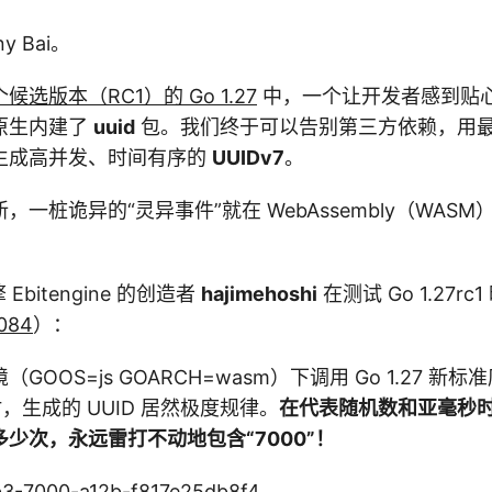
 Bai。
候选版本（RC1）的 Go 1.27
中，一个让开发者感到贴
原生内建了
uuid
包。我们终于可以告别第三方依赖，用
生成高并发、时间有序的
UUIDv7
。
，一桩诡异的“灵异事件”就在 WebAssembly（WAS
Ebitengine 的创造者
hajimehoshi
在测试 Go 1.27r
0084
）：
OOS=js GOARCH=wasm）下调用 Go 1.27 新标
() 时，生成的 UUID 居然极度规律。
在代表随机数和亚毫秒
少次，永远雷打不动地包含“7000”！
b3-7000-a12b-f817e25db8f4