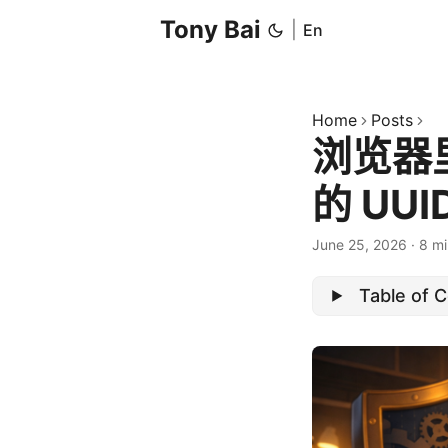
Tony Bai
|
En
Home
Posts
浏览器里
的 UU
June 25, 2026
·
8 mi
Table of 