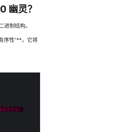
00 幽灵？
二进制结构。
有序性”**。它将
幽灵发生处！