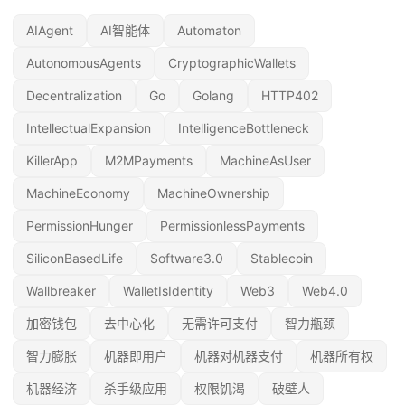
AIAgent
AI智能体
Automaton
AutonomousAgents
CryptographicWallets
Decentralization
Go
Golang
HTTP402
IntellectualExpansion
IntelligenceBottleneck
KillerApp
M2MPayments
MachineAsUser
MachineEconomy
MachineOwnership
PermissionHunger
PermissionlessPayments
SiliconBasedLife
Software3.0
Stablecoin
Wallbreaker
WalletIsIdentity
Web3
Web4.0
加密钱包
去中心化
无需许可支付
智力瓶颈
智力膨胀
机器即用户
机器对机器支付
机器所有权
机器经济
杀手级应用
权限饥渴
破壁人