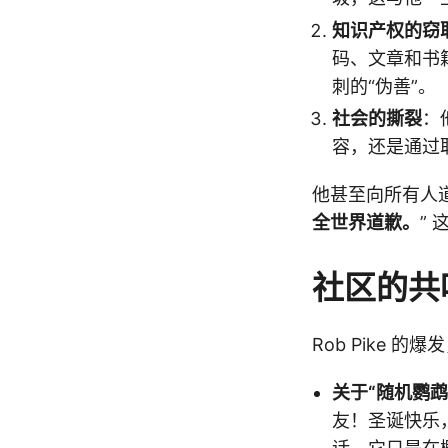
知识产权的窃
码、文章和书
刺的“伪善”。
社会的撕裂
：他
容，还是通过
他甚至向所有人道
全世界道歉。
”
社区的共
Rob Pike 的
关于“随机鹦鹉
友！圣诞快乐，