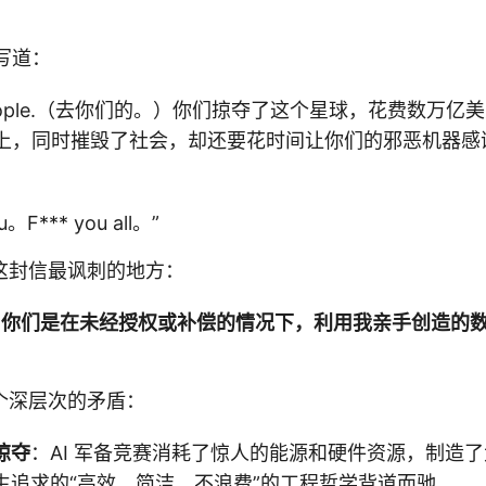
上写道：
ou people.（去你们的。）你们掠夺了这个星球，花费数万
上，同时摧毁了社会，却还要花时间让你们的邪恶机器感
u。F*** you all。”
这封信最讽刺的地方：
，你们是在未经授权或补偿的情况下，利用我亲手创造的
个深层次的矛盾：
掠夺
：AI 军备竞赛消耗了惊人的能源和硬件资源，制造
生追求的“高效、简洁、不浪费”的工程哲学背道而驰。