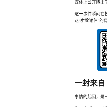
媒体上公开晒出
这一事件瞬间在
这封“致谢信”
一封来自 
事情的起因，是一