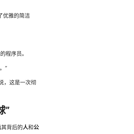
了优雅的简洁
代的程序员。
。”
 来说，这是一次彻
球”
直指其背后的
人
和
公