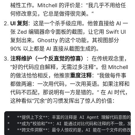
械性工作。Mitchell 的评价是：“我几乎不用给任
何修改意见，它总是做得很完美。”
UI 复刻
：这是一个杀手级应用。他曾直接给 AI 一
张 Zed 编辑器命令面板的截图，让它用 Swift UI
复刻出来。Ghostty 的这个功能，其视图部分
90% 以上都是 AI 直接从截图生成的。
注释维护（一个反直觉的惊喜）
：在传统观念里，
“好的代码应自解释，无需过多注释”。但 Mitchell
的做法恰恰相反，他推崇
重度注释
：“我做每件事
都做两遍：一次用代码，一次用英语。如果注释和
代码不匹配，那说明有一方是错的。” 在 AI 时代，
这种看似“冗余”的习惯发挥出了惊人的价值：
*   **提供上下文**：丰富的注释是 AI Agent 理解代码意图的
*   **成为“校验和”**：AI 能通过对比代码和注释的不一致，发现