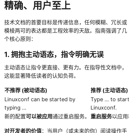
精确、用户至上
技术文档的首要目标是传递信息，任何模糊、冗长或
模棱两可的表达都是工程效率的天敌。指南强调了几
个核心原则：
1. 拥抱主动语态，指令明确无误
主动语态让指令更直接、更有力。在指导性文档中，
这能显著降低读者的认知负荷。
不推荐 (被动语态)
推荐 (主动语态)
Linuxconf can be started by
Type … to start
typing …
Linuxconf.
新的配置
可以被应用
通过重启服务。
重启服务
以应用
对开发者的价值
：当用户（或未来的你）阅读操作手