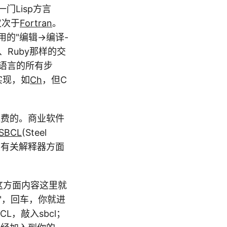
门Lisp方言
仅次于
Fortran
。
用的"编辑->编译-
n、Ruby那样的交
C语言的所有步
实现，如
Ch
，但C
免费的。商业软件
SBCL
(Steel
续有关解释器方面
这方面内容这里就
p"，回车，你就进
BCL，敲入sbcl；