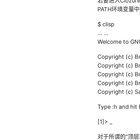
若要进入Cloz
PATH环境变量
$ clisp
… …
Welcome to GNU
Copyright (c) Br
Copyright (c) B
Copyright (c) B
Copyright (c) B
Copyright (c) S
Type :h and hit 
[1]> _
对于所谓的"顶层