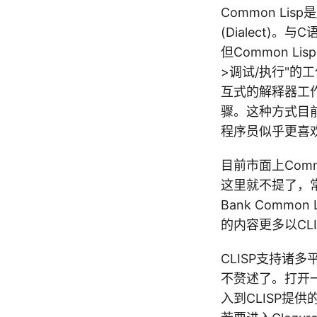
Common Lisp是
(Dialect)
但Common L
>调试/执行"的工
互式的解释器工作
骤。这种方式目
程序员似乎更喜
目前市面上Com
这里就不提了，常
Bank Common 
的内容更多以CL
CLISP支持
不赘述了。打开一
入到CLISP提供的