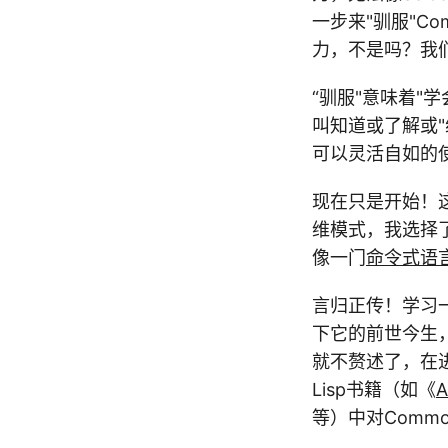
一步来"驯服"Co
力，不是吗？我
“驯服"意味着"
叫知道或了解或"
可以灵活自如的使
现在只是开始！
维模式，我选择了
像一门
命令式语
言归正传！学习
下它的前世今生，
就不赘述了，在
Lisp书籍（如《
A
等）中对Commo