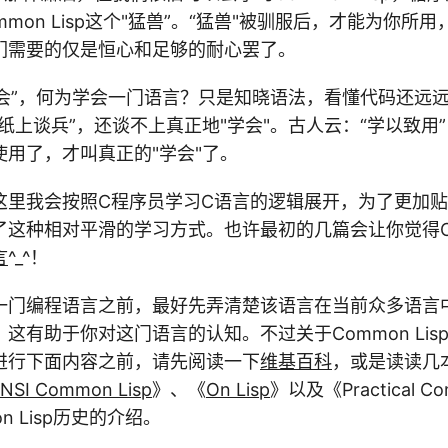
mmon Lisp这个"猛兽”。“猛兽"被驯服后，才能为你所
们需要的仅是恒心和足够的耐心罢了。
学会”，何为学会一门语言？只是知晓语法，看懂代码还远
纸上谈兵”，还谈不上真正地"学会"。古人云：“学以致用
用了，才叫真正的"学会"了。
这里我会按照C程序员学习C语言的逻辑展开，为了更加贴
这种相对平滑的学习方式。也许最初的几篇会让你觉得Comm
言
^_^！
一门编程语言之前，最好先弄清楚该语言在当前众多语言
这有助于你对这门语言的认知。不过关于Common Lis
进行下面内容之前，请先阅读一下
维基百科
，或是读读几本
NSI Common Lisp
》、《
On Lisp
》以及《Practical Co
n Lisp历史的介绍。