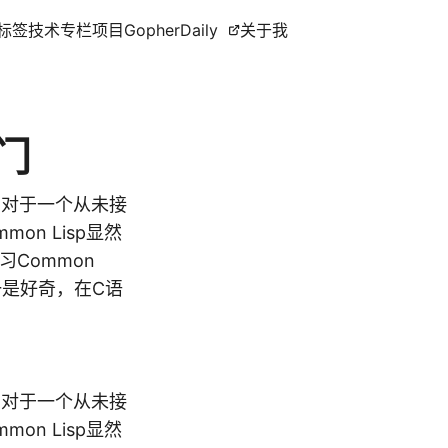
标签
技术专栏
项目
GopherDaily
关于我
入门
。对于一个从未接
n Lisp显然
Common
一是好奇，在C语
。对于一个从未接
n Lisp显然