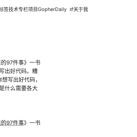
标签
技术专栏
项目
GopherDaily
关于我
该知道的97件事》一书
写出好代码。糟
你想写出好代码，
是什么需要各大
的97件事
》一书