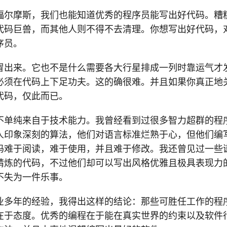
福尔摩斯，我们也能知道优秀的程序员能写出好代码。糟
代码巨兽，而其他人则不得不去清理。你想写出好代码，
序员。
冒出来。它也不是什么需要各大行星排成一列时靠运气才
必须在代码上下足功夫。这的确很难。并且如果你真正地
代码，仅此而已。
不单纯来自于技术能力。我曾经看到过很多智力超群的程
人印象深刻的算法，他们对语言标准烂熟于心，但他们编
码难于阅读，难于使用，并且难于修改。我还曾见过一些
精炼的代码，不过他们却可以写出风格优雅且极具表现力
不失为一件乐事。
业多年的经验，我得出这样的结论：那些可胜任工作的程
在于态度。优秀的编程在于能在真实世界的约束以及软件