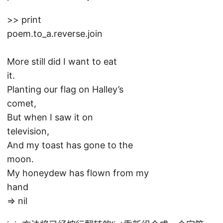
>> print
poem.to_a.reverse.join
More still did I want to eat
it.
Planting our flag on Halley’s
comet,
But when I saw it on
television,
And my toast has gone to the
moon.
My honeydew has flown from my
hand
=> nil