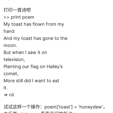
打印一首诗吧
>> print poem
My toast has flown from my
hand
And my toast has gone to the
moon.
But when I saw it on
television,
Planting our flag on Halley’s
comet,
More still did I want to eat
it.
=> nil
试试这样一个操作：poem[’toast’] = ‘honeydew’，