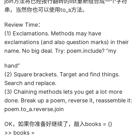
join方法将已经按行翻转的list重新组合成一个字符
串，当然你也可以使用to_s方法。
Review Time：
(1) Exclamations. Methods may have
exclamations (and also question marks) in their
name. No big deal. Try: poem.include? “my
hand”
(2) Square brackets. Target and find things.
Search and replace.
(3) Chaining methods lets you get a lot more
done. Break up a poem, reverse it, reassemble it:
poem.to_a.reverse.join
OK，如果你准备好继续了，敲入books = {}
>> books =