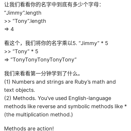
让我们看看你的名字中到底有多少个字母：
“Jimmy”.length
>> “Tony”.length
=> 4
看这个，我们将你的名字乘以5. “Jimmy” * 5
>> “Tony” * 5
=> “TonyTonyTonyTonyTony”
我们来看看第一分钟学到了什么。
(1) Numbers and strings are Ruby’s math and
text objects.
(2) Methods. You’ve used English-language
methods like reverse and symbolic methods like *
(the multiplication method.)
Methods are action!