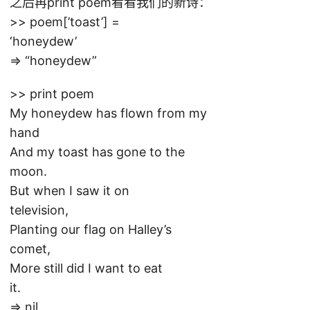
之后再print poem看看我们的新诗：
>> poem[’toast’] =
‘honeydew’
=> “honeydew”
>> print poem
My honeydew has flown from my
hand
And my toast has gone to the
moon.
But when I saw it on
television,
Planting our flag on Halley’s
comet,
More still did I want to eat
it.
=> nil