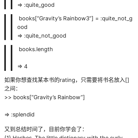
=> :quite_good
books[“Gravity’s Rainbow3”] = :quite_not_g
ood
=> :quite_not_good
books.length
=> 4
如果你想查找某本书的rating，只需要将书名放入[]
之间：
>> books[“Gravity’s Rainbow”]
=> :splendid
又到总结时间了，目前你学会了：
(1) Hashes. The little dictionary with the curly