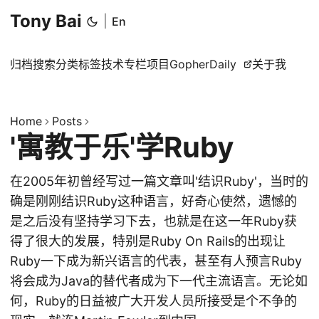
Tony Bai
|
En
归档
搜索
分类
标签
技术专栏
项目
GopherDaily
关于我
Home
Posts
'寓教于乐'学Ruby
在2005年初曾经写过一篇文章叫'结识Ruby'，当时的
确是刚刚结识Ruby这种语言，好奇心使然，遗憾的
是之后没有坚持学习下去，也就是在这一年Ruby获
得了很大的发展，特别是Ruby On Rails的出现让
Ruby一下成为新兴语言的代表，甚至有人预言Ruby
将会成为Java的替代者成为下一代主流语言。无论如
何，Ruby的日益被广大开发人员所接受是个不争的